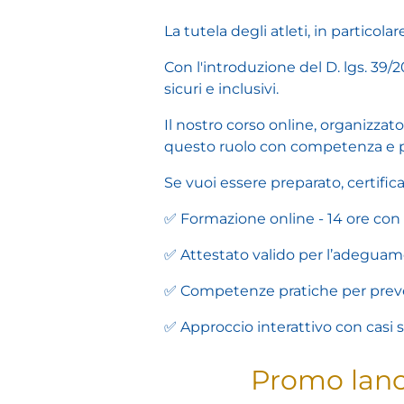
La tutela degli atleti, in particol
Con l'introduzione del D. lgs. 39/
sicuri e inclusivi.
I
l nostro corso online, organizzat
questo ruolo con competenza e pr
Se vuoi essere preparato, certific
✅
Formazione online - 14 ore con 
✅
Attestato valido per l’adegua
✅
Competenze pratiche per preven
✅
Approccio interattivo con casi st
Promo lanci