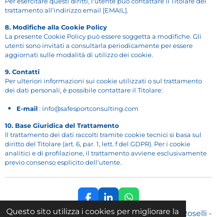
Per esercitare questi diritti, l'utente può contattare il Titolare del
trattamento all'indirizzo email [EMAIL].
8. Modifiche alla Cookie Policy
La presente Cookie Policy può essere soggetta a modifiche. Gli
utenti sono invitati a consultarla periodicamente per essere
aggiornati sulle modalità di utilizzo dei cookie.
9. Contatti
Per ulteriori informazioni sui cookie utilizzati o sul trattamento
dei dati personali, è possibile contattare il Titolare:
E-mail
: info@safesportconsulting.com
10. Base Giuridica del Trattamento
Il trattamento dei dati raccolti tramite cookie tecnici si basa sul
diritto del Titolare (art. 6, par. 1, lett. f del GDPR). Per i cookie
analitici e di profilazione, il trattamento avviene esclusivamente
previo consenso esplicito dell'utente.
F
L
W
a
i
h
Questo sito utilizza i cookies per migliorare la
© 2025 Safe Sport Consulting - Avv. Ottaviano Roselli -